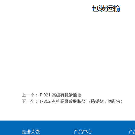
上一个：
F-921 高级有机磷酸盐
下一个：
F-862 有机高聚羧酸胺盐 （防锈剂，切削液）
走进荣强
产品中心
产