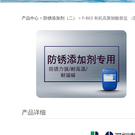
F-863 有机高聚
产品中心
>
防锈添加剂（二）
>
F-863 有机高聚羧酸胺盐
产品详细