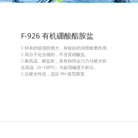
胺盐
F-926 有机硼酸酯胺盐
 特有的较强防锈力，有较好的润滑耐磨作用。
 高分子化合物的，不含亚硝酸盐。
 耐高温、耐盐析，具有协同去污力与硬水软
在高温（0~100℃）与超强碱度不析出。
 抗硬水性优，适应 PH 值范围宽