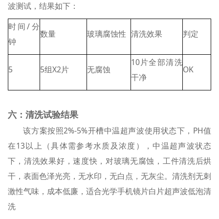
波测试，结果如下：
时间/分
数量
玻璃腐蚀性
清洗效果
判定
钟
10片全部清洗
5
5组X2片
无腐蚀
OK
干净
六：清洗试验结果
该方案按照2%-5%开槽中温超声波使用状态下，PH值
在13以上（具体需参考水质及浓度），中温超声波状态
下，清洗效果好，速度快，对玻璃无腐蚀，工件清洗后烘
干，表面色泽光亮，无水印，无白点，无灰尘。清洗剂无刺
激性气味，成本低廉，适合光学手机镜片白片超声波低泡清
洗