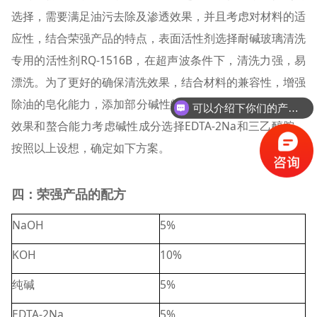
选择，需要满足油污去除及渗透效果，并且考虑对材料的适
应性，结合荣强产品的特点，表面活性剂选择耐碱玻璃清洗
专用的活性剂RQ-1516B，在超声波条件下，清洗力强，易
漂洗。为了更好的确保清洗效果，结合材料的兼容性，增强
除油的皂化能力，添加部分碱性物质NaOH、KOH，从清洗
可以介绍下你们的产品么？
效果和螯合能力考虑碱性成分选择EDTA-2Na和三乙醇胺。
按照以上设想，确定如下方案。
四：荣强产品的配方
NaOH
5%
KOH
10%
纯碱
5%
EDTA-2Na
5%