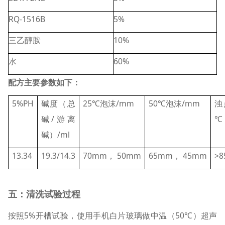
RQ-1516B
5%
三乙醇胺
10%
水
60%
配方主要参数如下：
5%PH
碱度（总
25℃泡沫/mm
50℃泡沫/mm
浊
碱/游离
℃
碱）/ml
13.34
19.3/14.3
70mm， 50mm
65mm， 45mm
>
五：清洗试验过程
按照5%开槽试验，使用手机白片玻璃做中温（50℃）超声